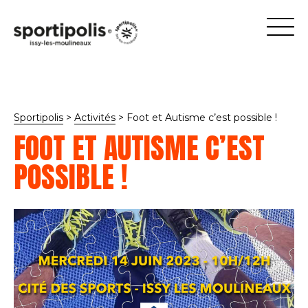
Sportipolis
>
Activités
>
Foot et Autisme c’est possible !
FOOT ET AUTISME C’EST
POSSIBLE !