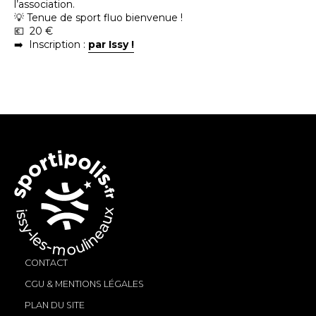
l’association.
💡 Tenue de sport fluo bienvenue !
💶 20 €
➡️ Inscription :
par Issy !
CONTACT
CGU & MENTIONS LÉGALES
PLAN DU SITE